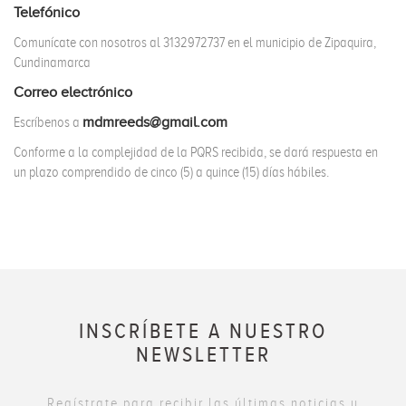
Telefónico
Comunícate con nosotros al
3132972737
en el municipio de
Zipaquira,
Cundinamarca
Correo electrónico
Escríbenos a
mdmreeds@gmail.com
Conforme a la complejidad de la PQRS recibida, se dará respuesta en
un plazo comprendido de cinco (5) a quince (15) días hábiles.
INSCRÍBETE A NUESTRO
NEWSLETTER
Regístrate para recibir las últimas noticias y