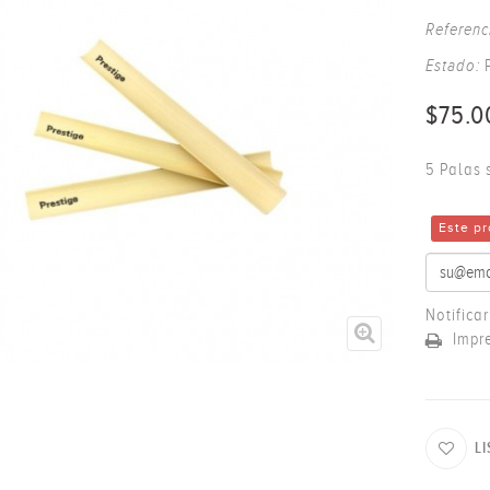
Referenc
Estado:
$75.0
5 Palas 
Este pr
Notifica
Impr
L