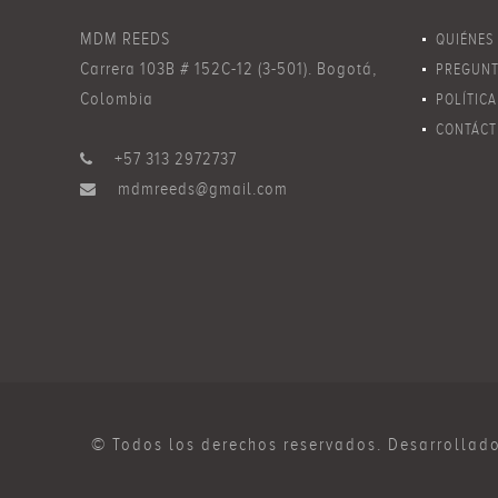
MDM REEDS
QUIÉNES
Carrera 103B # 152C-12 (3-501). Bogotá,
PREGUNT
Colombia
POLÍTICA
DE DATO
CONTÁCT
+57 313 2972737
mdmreeds@gmail.com
© Todos los derechos reservados. Desarrollad