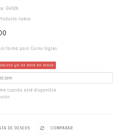
ia:
EHSIN
Producto nuevo
00
sin forma para Corno Inglés.
oducto ya no está en stock
rme cuando esté disponible
esión
ISTA DE DESEOS
COMPARAR