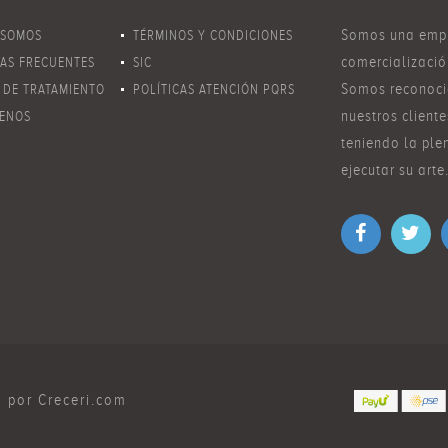
Somos una empr
 SOMOS
TÉRMINOS Y CONDICIONES
comercializació
AS FRECUENTES
SIC
Somos reconocid
 DE TRATAMIENTO
POLÍTICAS ATENCIÓN PQRS
nuestros cliente
S PERSONALES
ENOS
teniendo la ple
ejecutar su arte
o por
Creceri.com